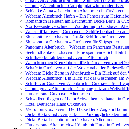
Cuxhaven Altenbruch Strand – Sommerfreude am Nords
Camping Altenbruch – Campingplat wird modernisiert
Schlanke Anna – Leuchtturm Altenbruch in Cuxhaven
Webcam Altenbruch Hafen – Ein Fenster zum Hafenleb
Romantisch Heiraten am Leuchtturm Dicke Berta in Cuxh
Nordseeküste verschneit – Wanderung in Cuxhaven Alt
Weltschifffahrtsweg Cuxhaven – Schiffe beobachten an 
Shipspotting Cuxhaven – Große Schiffe vor Cuxhaven
Shipspotting Cuxhaven – Cuxhaven für Shipspotter
Panorama Altenbruch – Webcam am Panorama Restauran
Seehundbänke Cuxhaven – Eine spannende Schifffahrt
Schiffsvorbeifahrten Cuxhaven in Altenbruch
Wann kommen Kreuzfahrtschiffe in Cuxhaven vorbei 202
Schafe in Cuxhaven auf der Weide nahe der Badestelle
Webcam Dicke Berta in Altenbruch – Ein Blick auf den 
Webcam Altenbruch: Ein Blick auf das Geschehen am We
Schiffe vor Cuxhaven-Altenbruch – Cuxhaven Schiffe 
Campingplatz Altenbruch – Campingplatz am Weltschiff
Hundestrand Cuxhaven Altenbruch
Schwalben fliegen tief beim Schwalbennest bauen in C
Hotel Deutsches Haus Cuxhaven
Metronom Cuxhaven – Der Dicke Berta Zug am Bahnü
Dicke Berta Cuxhaven parken – Parkmöglichkeiten und
Dicke Berta Leuchtturm in Cuxhaven-Altenbruch
Hundestrand Altenbruch – Urlaub mit Hund in Cuxhave