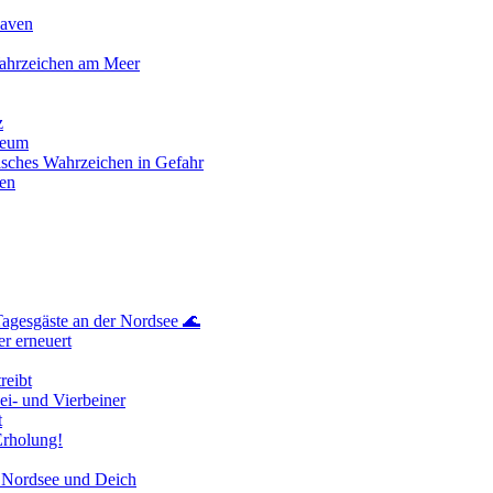
haven
Wahrzeichen am Meer
z
seum
isches Wahrzeichen in Gefahr
en
 Tagesgäste an der Nordsee 🌊
r erneuert
reibt
ei- und Vierbeiner
t
Erholung!
n Nordsee und Deich