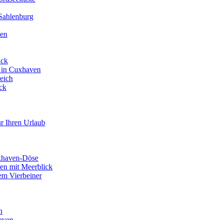
Sahlenburg
en
ick
 in Cuxhaven
eich
ck
r Ihren Urlaub
xhaven-Döse
en mit Meerblick
em Vierbeiner
n
haven