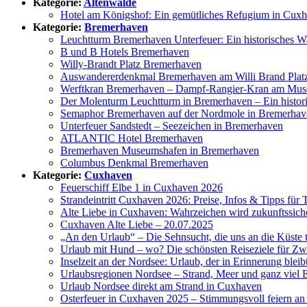
Kategorie:
Altenwalde
Hotel am Königshof: Ein gemütliches Refugium in Cux
Kategorie:
Bremerhaven
Leuchtturm Bremerhaven Unterfeuer: Ein historisches 
B und B Hotels Bremerhaven
Willy-Brandt Platz Bremerhaven
Auswandererdenkmal Bremerhaven am Willi Brand Plat
Werftkran Bremerhaven – Dampf-Rangier-Kran am Mu
Der Molenturm Leuchtturm in Bremerhaven – Ein histor
Semaphor Bremerhaven auf der Nordmole in Bremerhav
Unterfeuer Sandstedt – Seezeichen in Bremerhaven
ATLANTIC Hotel Bremerhaven
Bremerhaven Museumshafen in Bremerhaven
Columbus Denkmal Bremerhaven
Kategorie:
Cuxhaven
Feuerschiff Elbe 1 in Cuxhaven 2026
Strandeintritt Cuxhaven 2026: Preise, Infos & Tipps für
Alte Liebe in Cuxhaven: Wahrzeichen wird zukunftssiche
Cuxhaven Alte Liebe – 20.07.2025
„An den Urlaub“ – Die Sehnsucht, die uns an die Küste t
Urlaub mit Hund – wo? Die schönsten Reiseziele für Zw
Inselzeit an der Nordsee: Urlaub, der in Erinnerung bleib
Urlaubsregionen Nordsee – Strand, Meer und ganz viel 
Urlaub Nordsee direkt am Strand in Cuxhaven
Osterfeuer in Cuxhaven 2025 – Stimmungsvoll feiern a