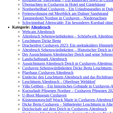
Übernachten in Cuxhaven in Hotel und Gästehäuser
Nordseeheilbad Cuxhaven – Ein Urlaubsparadies in Duh
Ferienwohnung mit Meerblick am Duhner Sandstrand
Tagungshotel Nordsee in Cuxhaven – Niedersachsen
Schwimmbad Altenwalde: Ein besonderes Kursbad ohne ö
Kategorie:
Altenbruch
Webcam Altenbruch
Altenbruch Sehenswürdigkeiten – Schöpfwerk Altenbru
Leuchtturm Dicke Berta
Drachenfest Cuxhaven 2023: Ein spektakuläres Himmels
Altenbruch Sehenswürdigkeiten – Historischer Deich i
Der Aussichtsturm Altenbrucher Deich und seine Sehens
Landschaftspark Altenbruch
Aussichtsturm Altenbruch Deich in Cuxhaven-Altenbru
Cuxhaven Sehenswürdigkeiten Dicke Berta Leuchtturm 
Pfarrhaus Cuxhaven Altenbruch
Entdecke den Leuchtturm Altenbruch und das Richtfeue
Leuchtturm Altenbruch – Oberfeuer Wehldorf
Villa Gehben – Ein historisches Gebäude in Cuxhaven-A
Kurzurlaub Pfingsten Nordsee – Cuxhaven Pfingsten 20
U-Boot Museum Cuxhaven
Küstenmotorschiff Wrack Marie in Cuxhaven-Altenbruc
Dicke Berta Cuxhaven – Stillgelegter Leuchtturm in Alt
Deichschafe auf dem Deich in Cuxhaven-Altenbruch