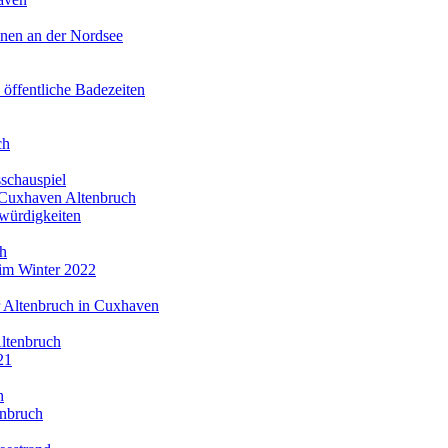
nen an der Nordsee
ffentliche Badezeiten
ch
schauspiel
n Cuxhaven Altenbruch
würdigkeiten
ch
im Winter 2022
r Altenbruch in Cuxhaven
ltenbruch
21
h
enbruch