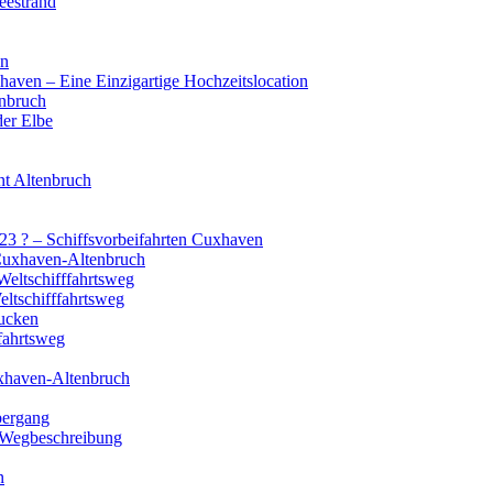
eestrand
en
aven – Eine Einzigartige Hochzeitslocation
enbruch
der Elbe
t Altenbruch
3 ? – Schiffsvorbeifahrten Cuxhaven
 Cuxhaven-Altenbruch
Weltschifffahrtsweg
ltschifffahrtsweg
gucken
fahrtsweg
uxhaven-Altenbruch
bergang
 Wegbeschreibung
n