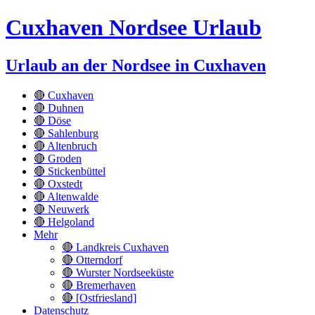
Cuxhaven Nordsee Urlaub
Urlaub an der Nordsee in Cuxhaven
🔴 Cuxhaven
🔴 Duhnen
🔴 Döse
🔴 Sahlenburg
🔴 Altenbruch
🔴 Groden
🔴 Stickenbüttel
🔴 Oxstedt
🔴 Altenwalde
🔴 Neuwerk
🔴 Helgoland
Mehr
🔴 Landkreis Cuxhaven
🔴 Otterndorf
🔴 Wurster Nordseeküste
🔴 Bremerhaven
🔴 [Ostfriesland]
Datenschutz