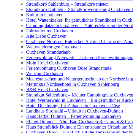
Strandkorb Sahlenburg – Strandkorb mieten
Strandkorb Duhnen – Strandkorbvermietung Cuxhaven
Kultur in Cuxhaven
Hotel Wattenkieker: Ihr gemütliches Strandhotel in Cux
Campingplätze in Cuxhaven – Naturerlebnis an der Nor
Fahrradtouren Cuxhaven
Alte Liebe Cuxhaven
Cuxhaven Nordsee: Entdecken Sie den Charme der Nor
Wattwanderungen Cuxhaven
Cuxhaven Strandurlaub
Ferienwohnung Neuwerk – Liste von Ferienwohnungen a
Moin Hotel Cuxhaven
Ferienwohnung Cuxhaven Döse Strandstraße
Webcam Cuxhaven
Meeresrauschen und Naturgeräusche an der Nordsee | m
Mertinkus Nordseehotel in Cuxhaven Sahlenburg
B&B Hotel Cuxhaven
Strandgut Sahlenburg – Kleiner Campingplatz Cuxhave
Hotel Wernerwald in Cuxhaven – Ein gemütlicher Rückz
Hotel Deichvoigt: Ihr Zuhause in Cuxhaven-Döse
Landhaus Strohsahl – Urlaub in Cuxhaven-Duhnen
Haus Bärbel Duhnen – Ferienwohnung Cuxhaven
Ebken Duhnen – Ahoi Bad Cuxhaven Restaurant & Caf
Haus Strandblick Duhnen: Ein entspannter Urlaub am M
Cuxhaven Disco – Ein Blick auf die Tanzszene an der N