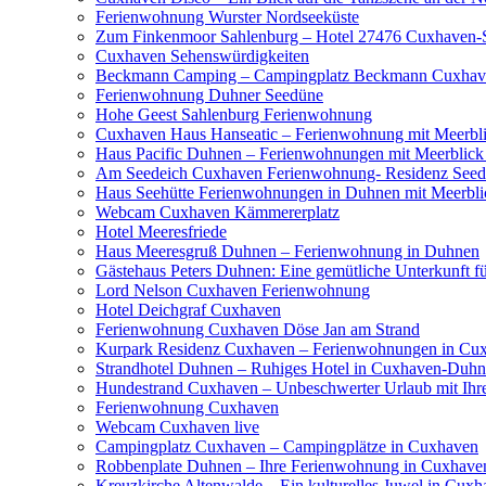
Ferienwohnung Wurster Nordseeküste
Zum Finkenmoor Sahlenburg – Hotel 27476 Cuxhaven-
Cuxhaven Sehenswürdigkeiten
Beckmann Camping – Campingplatz Beckmann Cuxhav
Ferienwohnung Duhner Seedüne
Hohe Geest Sahlenburg Ferienwohnung
Cuxhaven Haus Hanseatic – Ferienwohnung mit Meerbl
Haus Pacific Duhnen – Ferienwohnungen mit Meerblick
Am Seedeich Cuxhaven Ferienwohnung- Residenz Seed
Haus Seehütte Ferienwohnungen in Duhnen mit Meerbli
Webcam Cuxhaven Kämmererplatz
Hotel Meeresfriede
Haus Meeresgruß Duhnen – Ferienwohnung in Duhnen
Gästehaus Peters Duhnen: Eine gemütliche Unterkunft fü
Lord Nelson Cuxhaven Ferienwohnung
Hotel Deichgraf Cuxhaven
Ferienwohnung Cuxhaven Döse Jan am Strand
Kurpark Residenz Cuxhaven – Ferienwohnungen in Cu
Strandhotel Duhnen – Ruhiges Hotel in Cuxhaven-Duhn
Hundestrand Cuxhaven – Unbeschwerter Urlaub mit Ihr
Ferienwohnung Cuxhaven
Webcam Cuxhaven live
Campingplatz Cuxhaven – Campingplätze in Cuxhaven
Robbenplate Duhnen – Ihre Ferienwohnung in Cuxhave
Kreuzkirche Altenwalde – Ein kulturelles Juwel in Cux