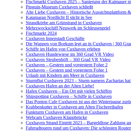
Fischmarkt Cuxhaven 2025 – Sanierung der Kaimauer m
Pinguin-Museum Cuxhaven schließt
Alte Liebe Cuxhaven – Historische Aussichtsplattform 
Katamaran Nordlicht II sticht in See
Strandkörbe am Grünstrand in Cuxhaven
Mehrzweckschiff Neuwerk im Schleusenpriel
Fischmarkt 2024
Cuxhaven Innenstadt Geschäfte
Die Wappen von Borkum legt an in Cuxhaven | 360 Gr
Schiffe im Hafen von Cuxhaven erleben
Cuxhaven Hundewiese im 360 Grad VR Video
Cuxhaven Steubenhöft – 360 Grad VR Video
Cuxhaven – Gestern und vorgestern Folge 2
Cuxhaven – Gestern und vorgestern Folge 1
Urlaub mit Kindern am Meer in Cuxhaven
Sturmflut Cuxhaven 2023 – Sturm namens Zacharias hat
Cuxhaven Hafen an der Alten Liebe!
Hafen Cuxhaven – Ein Ort mit vielen Schiffen
Shipspotting Cuxhaven – Schiffe in Cuxhaven
Das Ponton Cafe Cuxhaven ist aus der Winterpause zurü
Krabbenkutter in Cuxhaven am Alten Fischereihafen
Funkturm Cuxhaven am Hafen in Cuxhaven
Webcam Cuxhaven Klappbrücke
Cuxhaven Strand Eintritt 2023 – Bargeldlose Zahlung a
Fahrradtouren rund um Cuxhaven: Die schönsten Routen 