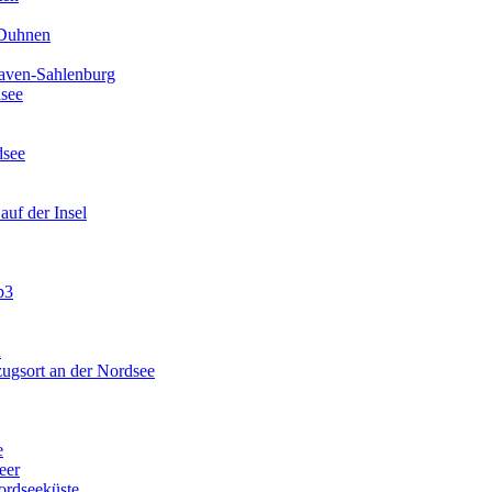
 Duhnen
haven-Sahlenburg
dsee
dsee
uf der Insel
p3
n
ugsort an der Nordsee
e
eer
ordseeküste