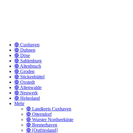
🔴 Cuxhaven
🔴 Duhnen
🔴 Döse
🔴 Sahlenburg
🔴 Altenbruch
🔴 Groden
🔴 Stickenbüttel
🔴 Oxstedt
🔴 Altenwalde
🔴 Neuwerk
🔴 Helgoland
Mehr
🔴 Landkreis Cuxhaven
🔴 Otterndorf
🔴 Wurster Nordseeküste
🔴 Bremerhaven
🔴 [Ostfriesland]