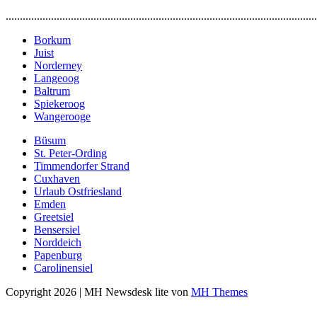
..............................................................................................................
Borkum
Juist
Norderney
Langeoog
Baltrum
Spiekeroog
Wangerooge
Büsum
St. Peter-Ording
Timmendorfer Strand
Cuxhaven
Urlaub Ostfriesland
Emden
Greetsiel
Bensersiel
Norddeich
Papenburg
Carolinensiel
Copyright 2026 | MH Newsdesk lite von
MH Themes