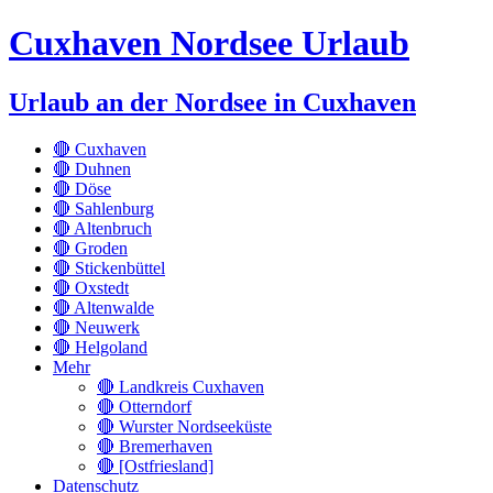
Cuxhaven Nordsee Urlaub
Urlaub an der Nordsee in Cuxhaven
🔴 Cuxhaven
🔴 Duhnen
🔴 Döse
🔴 Sahlenburg
🔴 Altenbruch
🔴 Groden
🔴 Stickenbüttel
🔴 Oxstedt
🔴 Altenwalde
🔴 Neuwerk
🔴 Helgoland
Mehr
🔴 Landkreis Cuxhaven
🔴 Otterndorf
🔴 Wurster Nordseeküste
🔴 Bremerhaven
🔴 [Ostfriesland]
Datenschutz