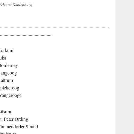
ebcam Sahlenburg
............................................................................................
.............................................
Borkum
uist
orderney
Langeoog
altrum
piekeroog
Wangerooge
Büsum
t. Peter-Ording
immendorfer Strand
Cuxhaven