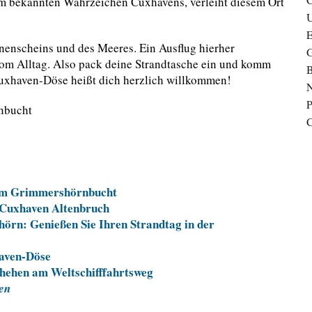
em bekannten Wahrzeichen Cuxhavens, verleiht diesem Ort
U
nenscheins und des Meeres. Ein Ausflug hierher
G
om Alltag. Also pack deine Strandtasche ein und komm
B
uxhaven-Döse heißt dich herzlich willkommen!
N
P
C
m Grimmershörnbucht
 Cuxhaven Altenbruch
rn: Genießen Sie Ihren Strandtag in der
aven-Döse
hehen am Weltschifffahrtsweg
en