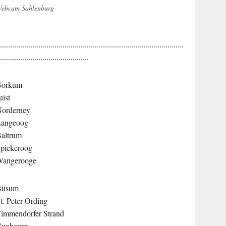
ebcam Sahlenburg
............................................................................................
.............................................
Borkum
uist
orderney
Langeoog
altrum
piekeroog
Wangerooge
Büsum
t. Peter-Ording
immendorfer Strand
Cuxhaven