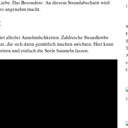
iebe. Das Besondere: An diesem Strandabschnitt wird
C
ders angenehm macht.
t
W
F
et allerlei Annehmlichkeiten. Zahlreiche Strandkörbe
S
ste, die sich darin gemütlich machen möchten. Hier kann
T
ören und einfach die Seele baumeln lassen.
A
e
C
D