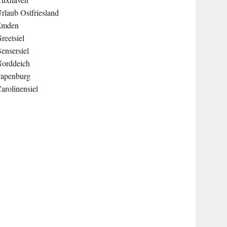
rlaub Ostfriesland
Emden
reetsiel
ensersiel
orddeich
apenburg
arolinensiel