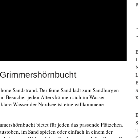
W
.
.
J
N
 Grimmershörnbucht
B
schöne Sandstrand. Der feine Sand lädt zum Sandburgen
S
n. Besucher jeden Alters können sich im Wasser
 klare Wasser der Nordsee ist eine willkommene
S
immershörnbucht bietet für jeden das passende Plätzchen.
T
ustoben, im Sand spielen oder einfach in einem der