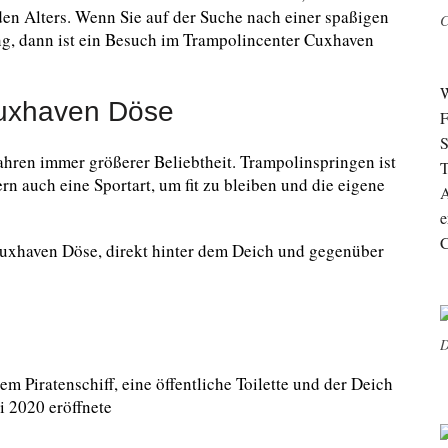
den Alters. Wenn Sie auf der Suche nach einer spaßigen
C
ung, dann ist ein Besuch im Trampolincenter Cuxhaven
W
Cuxhaven Döse
F
S
Jahren immer größerer Beliebtheit. Trampolinspringen ist
T
ern auch eine Sportart, um fit zu bleiben und die eigene
A
e
C
Cuxhaven Döse, direkt hinter dem Deich und gegenüber
D
em Piratenschiff, eine öffentliche Toilette und der Deich
 2020 eröffnete