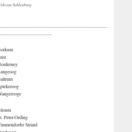
ebcam Sahlenburg
............................................................................................
.............................................
Borkum
uist
orderney
Langeoog
altrum
piekeroog
Wangerooge
Büsum
t. Peter-Ording
immendorfer Strand
Cuxhaven