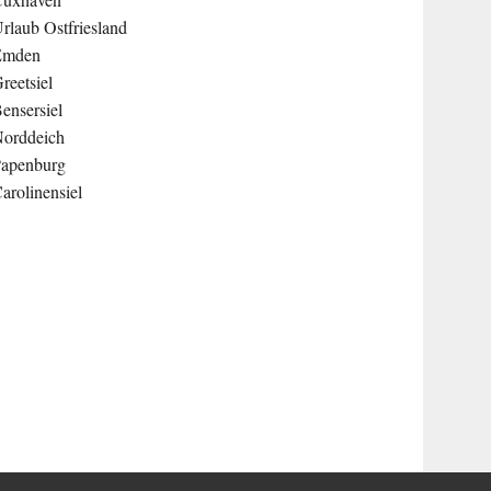
rlaub Ostfriesland
Emden
reetsiel
ensersiel
orddeich
apenburg
arolinensiel