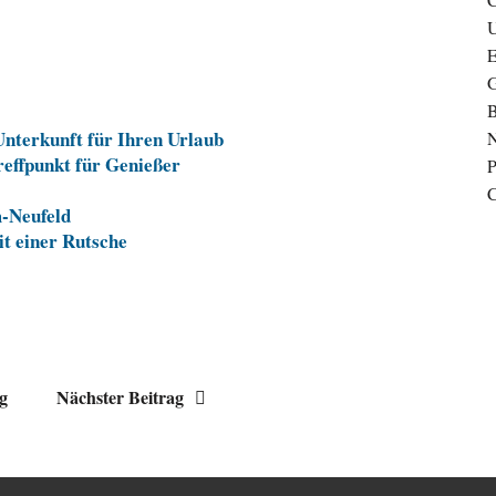
U
G
B
Unterkunft für Ihren Urlaub
N
reffpunkt für Genießer
P
C
m-Neufeld
it einer Rutsche
ag
Nächster Beitrag