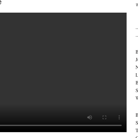
e
W
.
.
J
N
B
S
S
T