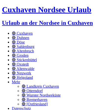
Cuxhaven Nordsee Urlaub
Urlaub an der Nordsee in Cuxhaven
🔴 Cuxhaven
🔴 Duhnen
🔴 Döse
🔴 Sahlenburg
🔴 Altenbruch
🔴 Groden
🔴 Stickenbüttel
🔴 Oxstedt
🔴 Altenwalde
🔴 Neuwerk
🔴 Helgoland
Mehr
🔴 Landkreis Cuxhaven
🔴 Otterndorf
🔴 Wurster Nordseeküste
🔴 Bremerhaven
🔴 [Ostfriesland]
Datenschutz