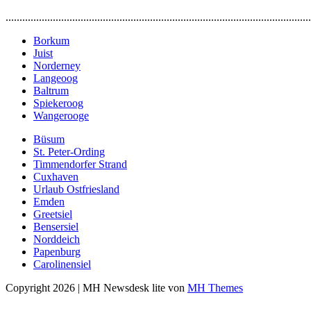
..............................................................................................................
Borkum
Juist
Norderney
Langeoog
Baltrum
Spiekeroog
Wangerooge
Büsum
St. Peter-Ording
Timmendorfer Strand
Cuxhaven
Urlaub Ostfriesland
Emden
Greetsiel
Bensersiel
Norddeich
Papenburg
Carolinensiel
Copyright 2026 | MH Newsdesk lite von
MH Themes