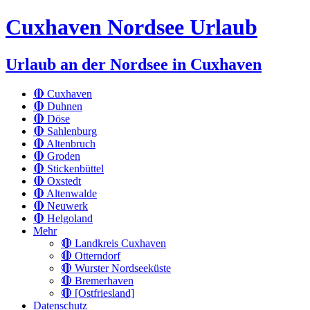
Cuxhaven Nordsee Urlaub
Urlaub an der Nordsee in Cuxhaven
🔴 Cuxhaven
🔴 Duhnen
🔴 Döse
🔴 Sahlenburg
🔴 Altenbruch
🔴 Groden
🔴 Stickenbüttel
🔴 Oxstedt
🔴 Altenwalde
🔴 Neuwerk
🔴 Helgoland
Mehr
🔴 Landkreis Cuxhaven
🔴 Otterndorf
🔴 Wurster Nordseeküste
🔴 Bremerhaven
🔴 [Ostfriesland]
Datenschutz