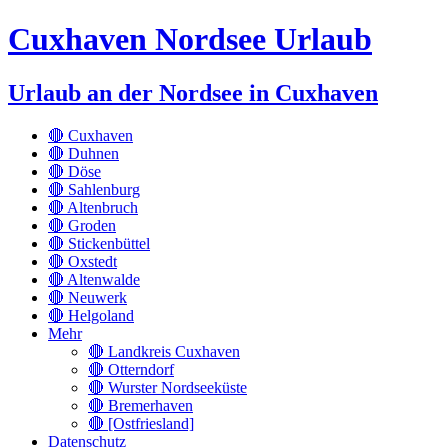
Cuxhaven Nordsee Urlaub
Urlaub an der Nordsee in Cuxhaven
🔴 Cuxhaven
🔴 Duhnen
🔴 Döse
🔴 Sahlenburg
🔴 Altenbruch
🔴 Groden
🔴 Stickenbüttel
🔴 Oxstedt
🔴 Altenwalde
🔴 Neuwerk
🔴 Helgoland
Mehr
🔴 Landkreis Cuxhaven
🔴 Otterndorf
🔴 Wurster Nordseeküste
🔴 Bremerhaven
🔴 [Ostfriesland]
Datenschutz