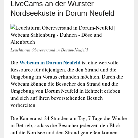
LiveCams an der Wurster
Nordseeküste in Dorum Neufeld
Leuchtturm Obereversand in Dorum-Neufeld
Webcam in Dorum Neufeld
Die
ist eine wertvolle
Ressource für diejenigen, die den Strand und die
Umgebung im Voraus erkunden möchten. Durch die
Webcam können die Besucher den Strand und die
Umgebung von Dorum Neufeld in Echtzeit erleben
und sich auf ihren bevorstehenden Besuch
vorbereiten.
Die Kamera ist 24 Stunden am Tag, 7 Tage die Woche
in Betrieb, sodass die Besucher jederzeit den Blick
auf die Nordsee und den Strand genießen können.