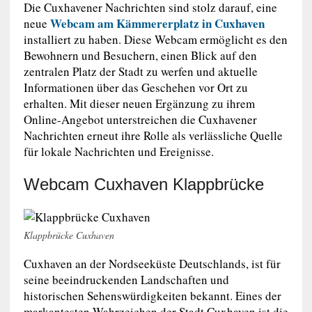
Die Cuxhavener Nachrichten sind stolz darauf, eine
Webcam am Kämmererplatz in Cuxhaven
neue
installiert zu haben. Diese Webcam ermöglicht es den
Bewohnern und Besuchern, einen Blick auf den
zentralen Platz der Stadt zu werfen und aktuelle
Informationen über das Geschehen vor Ort zu
erhalten. Mit dieser neuen Ergänzung zu ihrem
Online-Angebot unterstreichen die Cuxhavener
Nachrichten erneut ihre Rolle als verlässliche Quelle
für lokale Nachrichten und Ereignisse.
Webcam Cuxhaven Klappbrücke
Klappbrücke Cuxhaven
Cuxhaven an der Nordseeküste Deutschlands, ist für
seine beeindruckenden Landschaften und
historischen Sehenswürdigkeiten bekannt. Eines der
markantesten Wahrzeichen der Stadt Cuxhaven ist die