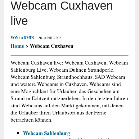
Webcam Cuxhaven
live
VON:
ADMIN
26. APRIL 2021
Home
> Webcam Cuxhaven
Webcam Cuxhaven live: Webcam Cuxhaven, Webcam
Sahlenburg Live, Webcam Duhnen Strandperle,
Webcam Sahlenburg Strandhochhaus, SAD Webcam
und weitere Webcams in Cuxhaven. Webcams sind
eine Möglichkeit für Urlauber, das Geschehen am
Strand in Echtzeit mitzuerleben. In den letzten Jahren
sind Webcams auf den Markt gekommen, mit denen
die Urlauber ihren Urlaubsort aus der Ferne
betrachten können.
Webcam Sahlenburg