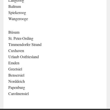
Langeoog
Baltrum
Spiekeroog
Wangerooge
Büsum
St. Peter-Ording
Timmendorfer Strand
Cuxhaven
Urlaub Ostfriesland
Emden
Greetsiel
Bensersiel
Norddeich
Papenburg
Carolinensiel