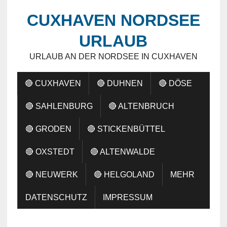
CUXHAVEN NORDSEE
URLAUB
URLAUB AN DER NORDSEE IN CUXHAVEN
🔴 CUXHAVEN
🔴 DUHNEN
🔴 DÖSE
🔴 SAHLENBURG
🔴 ALTENBRUCH
🔴 GRODEN
🔴 STICKENBÜTTEL
🔴 OXSTEDT
🔴 ALTENWALDE
🔴 NEUWERK
🔴 HELGOLAND
MEHR
DATENSCHUTZ
IMPRESSUM