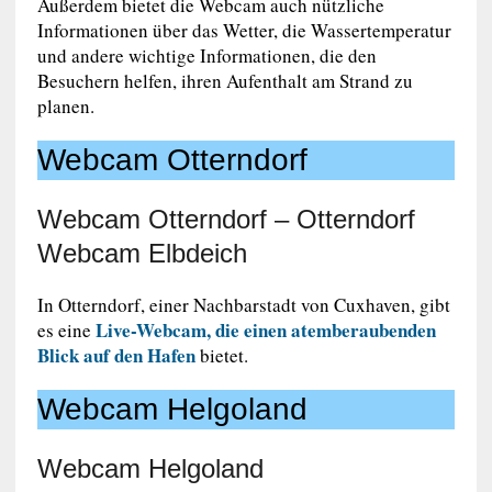
Außerdem bietet die Webcam auch nützliche
Informationen über das Wetter, die Wassertemperatur
und andere wichtige Informationen, die den
Besuchern helfen, ihren Aufenthalt am Strand zu
planen.
Webcam Otterndorf
Webcam Otterndorf – Otterndorf
Webcam Elbdeich
In Otterndorf, einer Nachbarstadt von Cuxhaven, gibt
Live-Webcam, die einen atemberaubenden
es eine
Blick auf den Hafen
bietet.
Webcam Helgoland
Webcam Helgoland