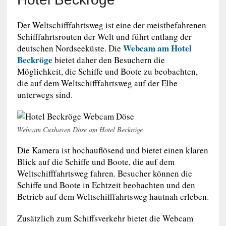
Der Weltschifffahrtsweg ist eine der meistbefahrenen
Schifffahrtsrouten der Welt und führt entlang der
Webcam am Hotel
deutschen Nordseeküste. Die
Beckröge
bietet daher den Besuchern die
Möglichkeit, die Schiffe und Boote zu beobachten,
die auf dem Weltschifffahrtsweg auf der Elbe
unterwegs sind.
Webcam Cuxhaven Döse am Hotel Beckröge
Die Kamera ist hochauflösend und bietet einen klaren
Blick auf die Schiffe und Boote, die auf dem
Weltschifffahrtsweg fahren. Besucher können die
Schiffe und Boote in Echtzeit beobachten und den
Betrieb auf dem Weltschifffahrtsweg hautnah erleben.
Zusätzlich zum Schiffsverkehr bietet die Webcam