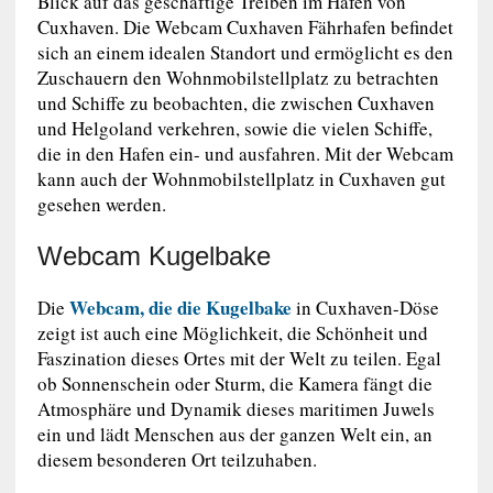
Blick auf das geschäftige Treiben im Hafen von
Cuxhaven. Die Webcam Cuxhaven Fährhafen befindet
sich an einem idealen Standort und ermöglicht es den
Zuschauern den Wohnmobilstellplatz zu betrachten
und Schiffe zu beobachten, die zwischen Cuxhaven
und Helgoland verkehren, sowie die vielen Schiffe,
die in den Hafen ein- und ausfahren. Mit der Webcam
kann auch der Wohnmobilstellplatz in Cuxhaven gut
gesehen werden.
Webcam Kugelbake
Webcam, die die Kugelbake
Die
in Cuxhaven-Döse
zeigt ist auch eine Möglichkeit, die Schönheit und
Faszination dieses Ortes mit der Welt zu teilen. Egal
ob Sonnenschein oder Sturm, die Kamera fängt die
Atmosphäre und Dynamik dieses maritimen Juwels
ein und lädt Menschen aus der ganzen Welt ein, an
diesem besonderen Ort teilzuhaben.