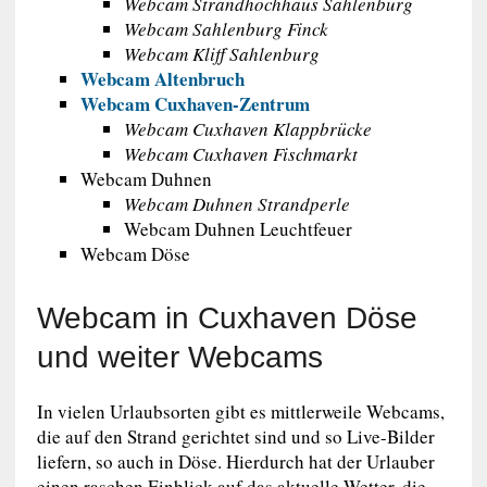
Webcam Strandhochhaus Sahlenburg
Webcam Sahlenburg Finck
Webcam Kliff Sahlenburg
Webcam Altenbruch
Webcam Cuxhaven-Zentrum
Webcam Cuxhaven Klappbrücke
Webcam Cuxhaven Fischmarkt
Webcam Duhnen
Webcam Duhnen Strandperle
Webcam Duhnen Leuchtfeuer
Webcam Döse
Webcam in Cuxhaven Döse
und weiter Webcams
In vielen Urlaubsorten gibt es mittlerweile Webcams,
die auf den Strand gerichtet sind und so Live-Bilder
liefern, so auch in Döse. Hierdurch hat der Urlauber
einen raschen Einblick auf das aktuelle Wetter, die