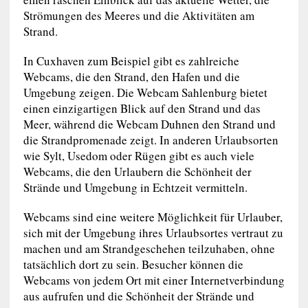
Strömungen des Meeres und die Aktivitäten am
Strand.
In Cuxhaven zum Beispiel gibt es zahlreiche
Webcams, die den Strand, den Hafen und die
Umgebung zeigen. Die Webcam Sahlenburg bietet
einen einzigartigen Blick auf den Strand und das
Meer, während die Webcam Duhnen den Strand und
die Strandpromenade zeigt. In anderen Urlaubsorten
wie Sylt, Usedom oder Rügen gibt es auch viele
Webcams, die den Urlaubern die Schönheit der
Strände und Umgebung in Echtzeit vermitteln.
Webcams sind eine weitere Möglichkeit für Urlauber,
sich mit der Umgebung ihres Urlaubsortes vertraut zu
machen und am Strandgeschehen teilzuhaben, ohne
tatsächlich dort zu sein. Besucher können die
Webcams von jedem Ort mit einer Internetverbindung
aus aufrufen und die Schönheit der Strände und