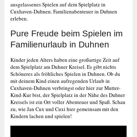
ausgelassenes Spielen auf dem Spielplatz in
Cuxhaven-Duhnen. Familienabenteuer in Duhnen
erleben.
Pure Freude beim Spielen im
Familienurlaub in Duhnen
Kinder jeden Alters haben eine großartige Zeit auf
dem Spielplatz am Duhner Kreisel. Es gibt nichts
Schöneres als fröhliches Spielen in Duhnen. Ob du
mit deinem Kind einen aufregenden Urlaub in
Cuxhaven-Duhnen verbringst oder hier zur Mutter-
Kind-Kur bist, der Spielplatz in der Nähe des Duhner
Kreisels ist ein Ort voller Abenteuer und Spaß. Schau
zu, wie Jan Cux und Cuxi hier gemeinsam mit den
Kindern lachen und spielen!