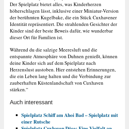
Der Spielplatz bietet alles, was Kinderherzen
höherschlagen lässt, inklusive einer Miniatur-Version
der berühmten Kugelbake, die ein Stück Cuxhavener
Identität repräsentiert. Die strahlenden Gesichter der
Kinder sind der beste Beweis dafür, wie wunderbar
dieser Ort für Familien ist.
Während du die salzige Meeresluft und die
entspannte Atmosphäre von Duhnen genießt, können
deine Kinder sich auf dem Spielplatz nach
Herzenslust austoben. Hier entstehen Erinnerungen,
die ein Leben lang halten und die Verbindung zur
zauberhaften Küstenlandschaft von Cuxhaven
stärken.“
Auch interessant
Spielplatz Schiff am Ahoi Bad – Spielplatz mit
einer Rutsche
Spielplatz Cuxhaven Döse: Eine Vielfalt an