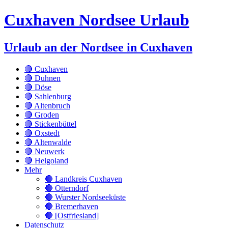
Cuxhaven Nordsee Urlaub
Urlaub an der Nordsee in Cuxhaven
🔴 Cuxhaven
🔴 Duhnen
🔴 Döse
🔴 Sahlenburg
🔴 Altenbruch
🔴 Groden
🔴 Stickenbüttel
🔴 Oxstedt
🔴 Altenwalde
🔴 Neuwerk
🔴 Helgoland
Mehr
🔴 Landkreis Cuxhaven
🔴 Otterndorf
🔴 Wurster Nordseeküste
🔴 Bremerhaven
🔴 [Ostfriesland]
Datenschutz