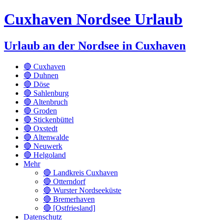
Cuxhaven Nordsee Urlaub
Urlaub an der Nordsee in Cuxhaven
🔴 Cuxhaven
🔴 Duhnen
🔴 Döse
🔴 Sahlenburg
🔴 Altenbruch
🔴 Groden
🔴 Stickenbüttel
🔴 Oxstedt
🔴 Altenwalde
🔴 Neuwerk
🔴 Helgoland
Mehr
🔴 Landkreis Cuxhaven
🔴 Otterndorf
🔴 Wurster Nordseeküste
🔴 Bremerhaven
🔴 [Ostfriesland]
Datenschutz