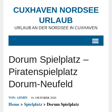
CUXHAVEN NORDSEE
URLAUB
URLAUB AN DER NORDSEE IN CUXHAVEN
Dorum Spielplatz –
Piratenspielplatz
Dorum-Neufeld
VON:
ADMIN
10. OKTOBER 2020
Home
>
Spielplatz
> Dorum Spielplatz