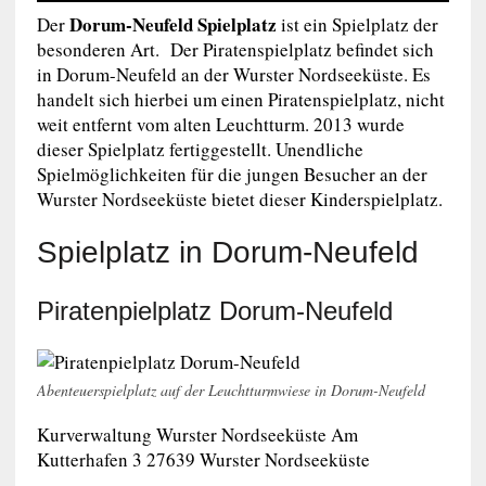
Dorum-Neufeld Spielplatz
Der
ist ein Spielplatz der
besonderen Art. Der Piratenspielplatz befindet sich
in Dorum-Neufeld an der Wurster Nordseeküste. Es
handelt sich hierbei um einen Piratenspielplatz, nicht
weit entfernt vom alten Leuchtturm. 2013 wurde
dieser Spielplatz fertiggestellt. Unendliche
Spielmöglichkeiten für die jungen Besucher an der
Wurster Nordseeküste bietet dieser Kinderspielplatz.
Spielplatz in Dorum-Neufeld
Piratenpielplatz Dorum-Neufeld
Abenteuerspielplatz auf der Leuchtturmwiese in Dorum-Neufeld
Kurverwaltung Wurster Nordseeküste Am
Kutterhafen 3 27639 Wurster Nordseeküste