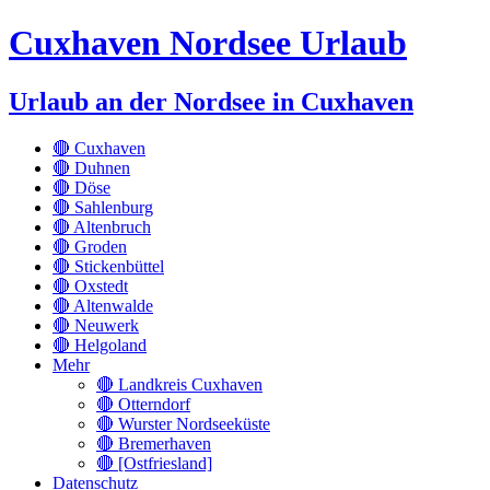
Cuxhaven Nordsee Urlaub
Urlaub an der Nordsee in Cuxhaven
🔴 Cuxhaven
🔴 Duhnen
🔴 Döse
🔴 Sahlenburg
🔴 Altenbruch
🔴 Groden
🔴 Stickenbüttel
🔴 Oxstedt
🔴 Altenwalde
🔴 Neuwerk
🔴 Helgoland
Mehr
🔴 Landkreis Cuxhaven
🔴 Otterndorf
🔴 Wurster Nordseeküste
🔴 Bremerhaven
🔴 [Ostfriesland]
Datenschutz