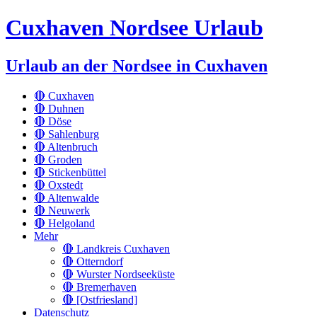
Cuxhaven Nordsee Urlaub
Urlaub an der Nordsee in Cuxhaven
🔴 Cuxhaven
🔴 Duhnen
🔴 Döse
🔴 Sahlenburg
🔴 Altenbruch
🔴 Groden
🔴 Stickenbüttel
🔴 Oxstedt
🔴 Altenwalde
🔴 Neuwerk
🔴 Helgoland
Mehr
🔴 Landkreis Cuxhaven
🔴 Otterndorf
🔴 Wurster Nordseeküste
🔴 Bremerhaven
🔴 [Ostfriesland]
Datenschutz