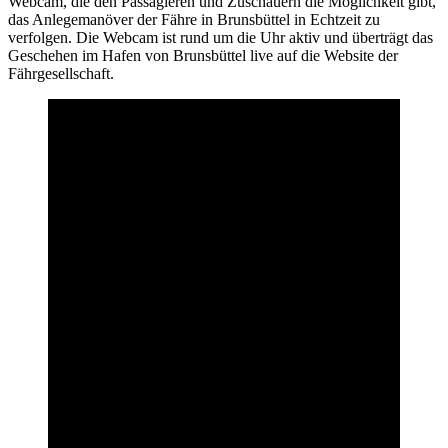
Webcam, die den Passagieren und Zuschauern die Möglichkeit gibt,
das Anlegemanöver der Fähre in Brunsbüttel in Echtzeit zu
verfolgen. Die Webcam ist rund um die Uhr aktiv und überträgt das
Geschehen im Hafen von Brunsbüttel live auf die Website der
Fährgesellschaft.