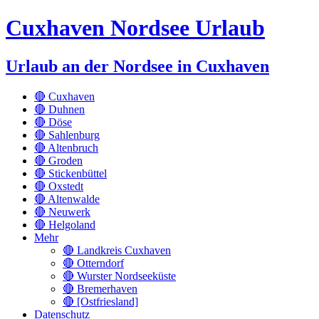
Cuxhaven Nordsee Urlaub
Urlaub an der Nordsee in Cuxhaven
🔴 Cuxhaven
🔴 Duhnen
🔴 Döse
🔴 Sahlenburg
🔴 Altenbruch
🔴 Groden
🔴 Stickenbüttel
🔴 Oxstedt
🔴 Altenwalde
🔴 Neuwerk
🔴 Helgoland
Mehr
🔴 Landkreis Cuxhaven
🔴 Otterndorf
🔴 Wurster Nordseeküste
🔴 Bremerhaven
🔴 [Ostfriesland]
Datenschutz