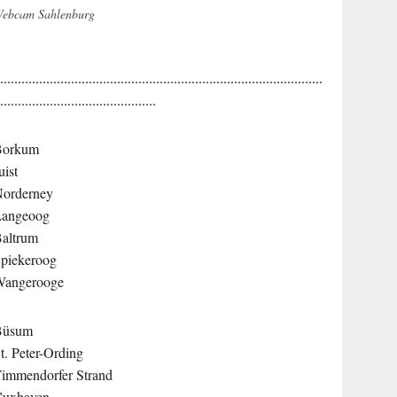
ebcam Sahlenburg
............................................................................................
.............................................
Borkum
uist
orderney
Langeoog
altrum
piekeroog
Wangerooge
Büsum
t. Peter-Ording
immendorfer Strand
Cuxhaven