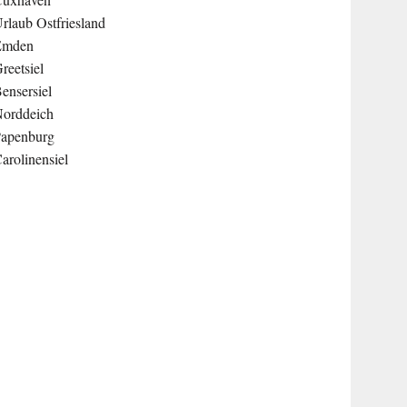
rlaub Ostfriesland
Emden
reetsiel
ensersiel
orddeich
apenburg
arolinensiel