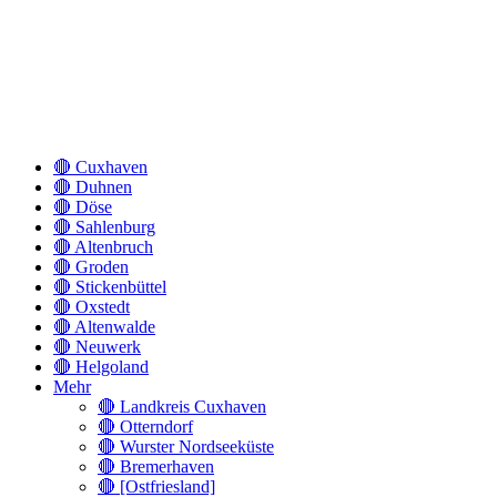
🔴 Cuxhaven
🔴 Duhnen
🔴 Döse
🔴 Sahlenburg
🔴 Altenbruch
🔴 Groden
🔴 Stickenbüttel
🔴 Oxstedt
🔴 Altenwalde
🔴 Neuwerk
🔴 Helgoland
Mehr
🔴 Landkreis Cuxhaven
🔴 Otterndorf
🔴 Wurster Nordseeküste
🔴 Bremerhaven
🔴 [Ostfriesland]