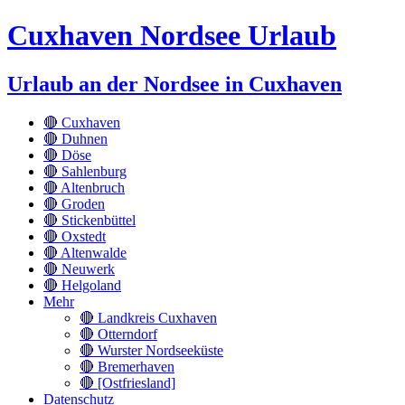
Cuxhaven Nordsee Urlaub
Urlaub an der Nordsee in Cuxhaven
🔴 Cuxhaven
🔴 Duhnen
🔴 Döse
🔴 Sahlenburg
🔴 Altenbruch
🔴 Groden
🔴 Stickenbüttel
🔴 Oxstedt
🔴 Altenwalde
🔴 Neuwerk
🔴 Helgoland
Mehr
🔴 Landkreis Cuxhaven
🔴 Otterndorf
🔴 Wurster Nordseeküste
🔴 Bremerhaven
🔴 [Ostfriesland]
Datenschutz