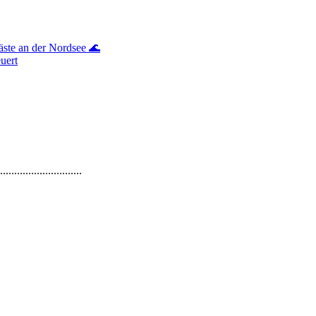
gäste an der Nordsee 🌊
uert
.............................